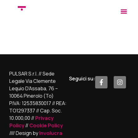
Roberto di
stolfo
PULSAR S.r.l. // Sede
Seguici su:
Legale Via Clemente
Lequio D’Assaba, 76 –
10064 Pinerolo (To)
P.IVA: 12535830017 // REA:
TO1297337 // Cap. Soc.
10.000,00 //
Privacy
Policy
//
Cookie Policy
//// Design by
Involucra